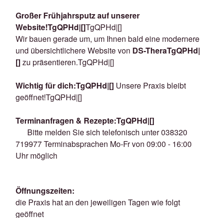
Großer Frühjahrsputz auf unserer
Website!TgQPHd|[]
TgQPHd|[]
Wir bauen gerade um, um Ihnen bald eine modernere
und übersichtlichere Website von
DS-TheraTgQPHd|
[]
zu präsentieren.TgQPHd|[]
Wichtig für dich:TgQPHd|[]
Unsere Praxis bleibt
geöffnet!TgQPHd|[]
Terminanfragen & Rezepte:TgQPHd|[]
Bitte melden Sie sich telefonisch unter 038320
719977
Terminabsprachen Mo-Fr von 09:00 - 16:00
Uhr möglich
Öffnungszeiten:
die Praxis hat an den jeweiligen Tagen wie folgt
geöffnet